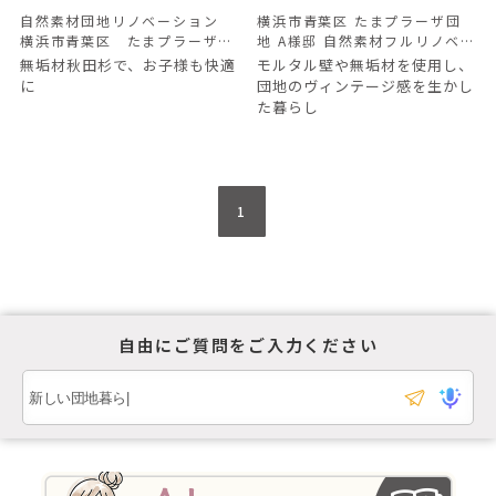
自然素材団地リノベーション
横浜市青葉区 たまプラーザ団
横浜市青葉区 たまプラーザ団
地 A様邸 自然素材フルリノベー
地 Ｓ邸
ション
無垢材秋田杉で、お子様も快適
モルタル壁や無垢材を使用し、
に
団地のヴィンテージ感
を生かし
た暮らし
1
自由にご質問をご入力ください