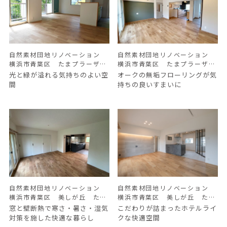
自然素材団地リノベーション
自然素材団地リノベーション
横浜市青葉区 たまプラーザ団
横浜市青葉区 たまプラーザ団
地 Ｍ様邸
地 O様邸
光と緑が溢れる気持ちのよい空
オークの無垢フローリングが気
間
持ちの良いすまいに
自然素材団地リノベーション
自然素材団地リノベーション
横浜市青葉区 美しが丘 たま
横浜市青葉区 美しが丘 たま
プラーザ団地 N様邸
プラーザ団地 S様邸
窓と壁断熱で寒さ・暑さ・湿気
こだわりが詰まったホテルライ
対策を施した快適な暮らし
クな快適空間