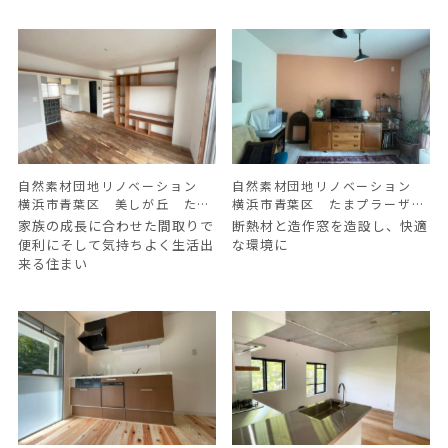
自然素材団地リノベーション
自然素材団地リノベーション
横浜市青葉区 美しが丘 たま
横浜市青葉区 たまプラーザ団
プラーザ団地 Ｏ様邸
地 Ｔ邸 断熱リノベーション
家族の成長に合わせた間取りで
断熱材と造作窓を造設し、快適
便利にそして気持ちよく生活出
な環境に
来る住まい