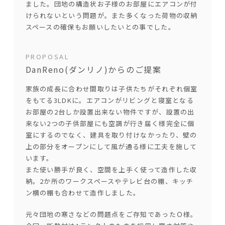
ました。団地の構造状お子様のお部屋にエアコンが付
けられないという問題が。また多くなった荷物の収納
スペースの確保もお願いしたいとの事でした。
PROPOSAL
DanReno(ダンリノ)からのご提案
家族の成長に合わせ間取りは子供たちがそれぞれ個室
をもてる3LDKに。エアコンがリビングと寝室となる
お部屋の2台しか設置出来ない物件ですが、設置の出
来ない2つの子供部屋にも空調が行き届く様完全に個
室にするのでなく、建具を取り付けなかったり、壁の
上の部分をオープンにして風が通る様に工夫を施して
います。
また使い勝手が良く、空間を上手く使って造作した収
納。2か所のワークスペースやテレビ台の棚、キッチ
ン横の棚も合わせて造作しました。
元々団地の寒さなどの問題点をご存知であったＯ様。