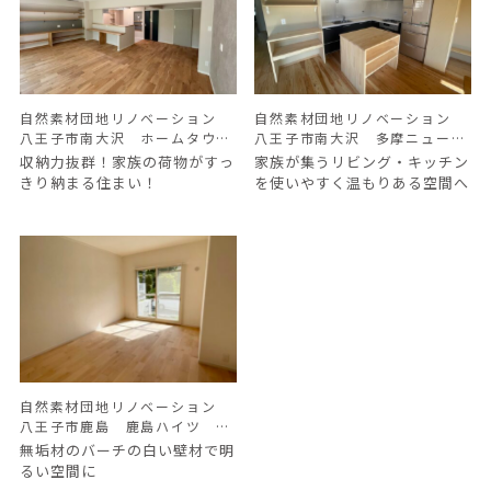
自然素材団地リノベーション
自然素材団地リノベーション
八王子市南大沢 ホームタウン
八王子市南大沢 多摩ニュータ
南大沢 H様
ウンパークサイド南大沢団地
収納力抜群！家族の荷物がすっ
家族が集うリビング・キッチン
K様邸
きり納まる住まい！
を使いやすく温もりある空間へ
自然素材団地リノベーション
八王子市鹿島 鹿島ハイツ A
邸 リノベーション
無垢材のバーチの白い壁材で明
るい空間に