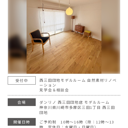
西三田団地モデルルーム 自然素材リノベ
受付中
ーション
見学会＆相談会
会場
ダンリノ 西三田団地店 モデルルーム
神奈川県川崎市多摩区三田1丁目 西三田
団地
開催日時
ご予約制 10時～16時（除：12時～13
時 定休日：水曜日・日曜日）