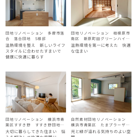
団地リノベーション 多摩市落
団地リノベーション 相模原市
合 落合団地 S様邸
南区 新原町田グリーンハイ
ツ K様邸
温熱環境を整え 新しいライフ
温熱環境を第一に考えた 快適
スタイルに合わせたすまいで
な住まい
健康に快適に暮らす
団地リノベーション 横浜市青
自然素材団地リノベーション
葉区すすき野 すすき野団地
横浜市青葉区 たまプラーザ団
K様邸
地 Ｍ様邸
大切に暮らしてきた住まい 悩
光と緑が溢れる気持ちのよい空