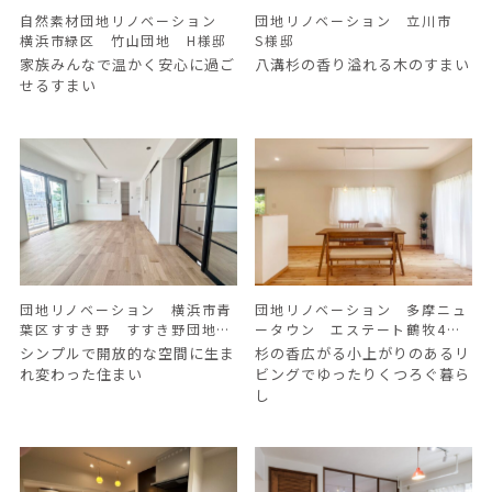
自然素材団地リノベーション
団地リノベーション 立川市
横浜市緑区 竹山団地 H様邸
S様邸
家族みんなで温かく安心に過ご
八溝杉の香り溢れる木のすまい
せるすまい
団地リノベーション 横浜市青
団地リノベーション 多摩ニュ
葉区すすき野 すすき野団地
ータウン エステート鶴牧4・
M様邸
5 モデルルーム
シンプルで開放的な空間に生ま
杉の香広がる小上がりのあるリ
れ変わった住まい
ビングでゆったりくつろぐ暮ら
し