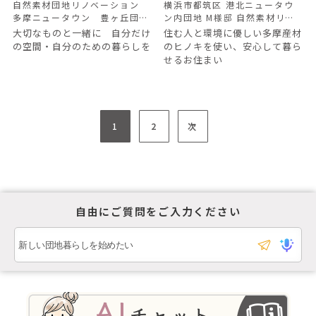
自然素材団地リノベーション
横浜市都筑区 港北ニュータウ
多摩ニュータウン 豊ヶ丘団
ン内団地 M様邸 自然素材リノ
地 Ｉ様邸
ベーション
大切なものと一緒に 自分だけ
住む人と環境に優しい多摩産材
の空間・自分のための暮らしを
のヒノキを使い、安心して暮ら
せるお住まい
1
2
次
自由にご質問をご入力ください