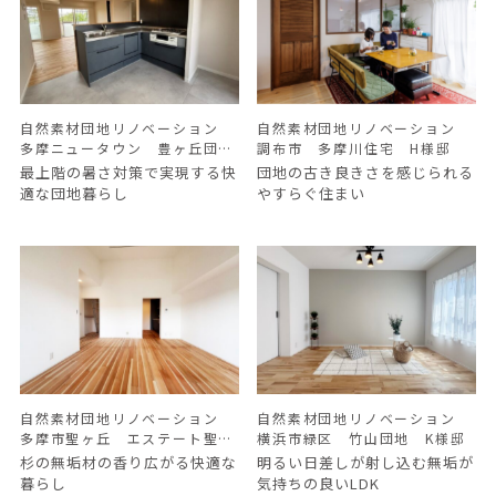
自然素材団地リノベーション
自然素材団地リノベーション
多摩ニュータウン 豊ヶ丘団
調布市 多摩川住宅 H様邸
地 M様邸
最上階の暑さ対策で実現する快
団地の古き良きさを感じられる
適な団地暮らし
やすらぐ住まい
自然素材団地リノベーション
自然素材団地リノベーション
多摩市聖ヶ丘 エステート聖ヶ
横浜市緑区 竹山団地 K様邸
丘 M様邸
杉の無垢材の香り広がる快適な
明るい日差しが射し込む無垢が
暮らし
気持ちの良いLDK