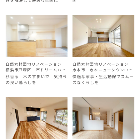
みを解決して快適な空間に
間
自然素材団地リノベーション
自然素材団地リノベーション
横浜市戸塚区 市ドリームハイ
志木市 志木ニュータウン中央
ツ Ｍ様邸
の森壱番街 Ｍ様邸
杉香る 木のすまいで 気持ち
快適な家事・生活動線でスムー
の良い暮らしを
ズなくらしを