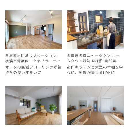
自然素材団地リノベーション
多摩市多摩ニュータウン ホー
横浜市青葉区 たまプラーザ団
ムタウン諏訪 M様邸 自然素材
地 O様邸
リノベーション
オークの無垢フローリングが気
造作キッチンと大型の本棚を中
持ちの良いすまいに
心に、
家族が集えるLDKに