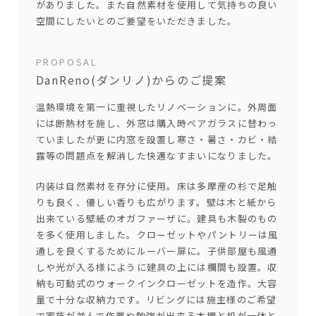
がありました。また自然素材を使用して気持ちの良い
空間にしたいとのご要望をいただきました。
PROPOSAL
DanReno(ダンリノ)からのご提案
温熱環境を第一に重視
したリノベーションに。外周面
には断熱材を施し、外窓は購入時ペアガラスに替わっ
ていましたが更に内窓を設置し寒さ・暑さ・カビ・結
露等の問題点を解消した快適なすまいになりました。
内装は自然素材を存分に使用
。床は多摩産の杉で足触
りも良く、優しい香りも広がります。壁は木と紙から
出来ている壁紙のオガファーザに。建具も木製のもの
を多く使用しました。クローゼットやパントリーは風
通しを良くするためにルーバー扉に。子供部屋も風通
しや光が入る様にように建具の上には欄間も設置。収
納も可動式のウォークインクローゼットを造作。大容
量で十分な収納力です。リビングには施主様のご希望
で家族が並んで作業や勉強が出来る本棚と机が一体と