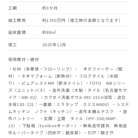
工期
約3か月
施工費用
約1350万円（竣工時の金額となります）
延床面積
約88㎡
竣工
2025年12月
使用商材・建材
・杉材（多摩産・フローリング）・ オガファーザー（壁
材）・ネオマフォーム（断熱材）・フロアタイル（水廻
り）・ピュアレストMR（節水トイレ）・TOTO WBシリー
ズ（ユニットバス）・造作洗面（木製：タイル（名古屋モザ
イク：NM-02）：カクダイ洗面ボウル493-151H深型：混合
水栓183-221：一面鏡：ミラタップ スミスW600）・システ
ムキッチン ノクト（キッチン）・造作本棚＆デスク ・造
作パントリー ・玄関：土間 タイル（IPF-300/MMP-
13）：下駄箱（toolboxオーダー）・無垢造作建具 無垢造
作ルーバータイプ（四折戸：観音扉）・引戸：開き戸