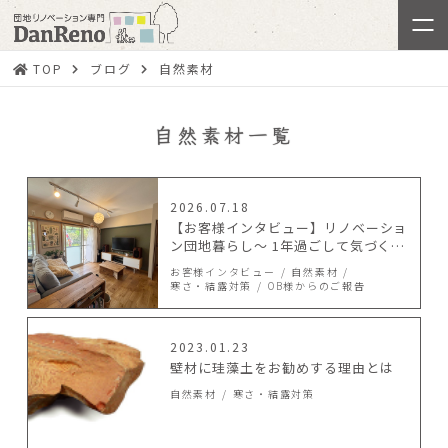
TOP
ブログ
自然素材
自然素材一覧
2026.07.18
【お客様インタビュー】リノベーショ
ン団地暮らし～ 1年過ごして気づく事
～
お客様インタビュー
自然素材
寒さ・結露対策
OB様からのご報告
2023.01.23
壁材に珪藻土をお勧めする理由とは
自然素材
寒さ・結露対策