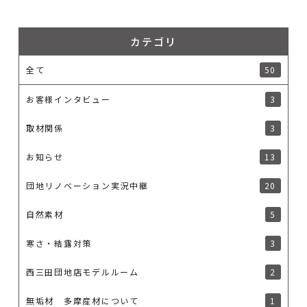
カテゴリ
全て
50
お客様インタビュー
3
取材関係
3
お知らせ
13
団地リノベーション実況中継
20
自然素材
5
寒さ・結露対策
3
西三田団地店モデルルーム
2
無垢材 多摩産材について
1