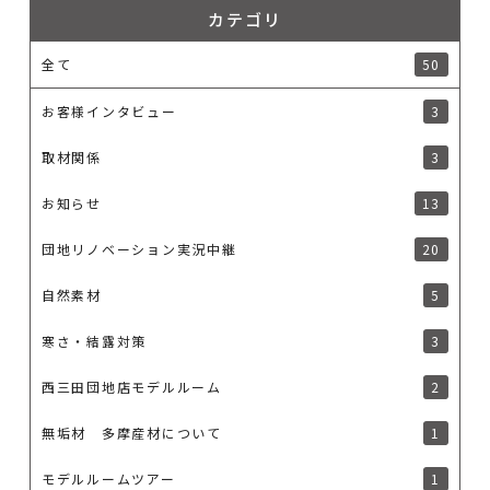
カテゴリ
全て
50
お客様インタビュー
3
取材関係
3
お知らせ
13
団地リノベーション実況中継
20
自然素材
5
寒さ・結露対策
3
西三田団地店モデルルーム
2
無垢材 多摩産材について
1
モデルルームツアー
1