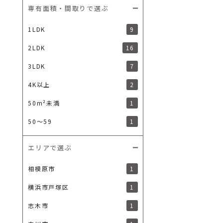
専有面積・間取りで選ぶ
9
1LDK
16
2LDK
7
3LDK
2
4K以上
1
50m²未満
1
50〜59
エリアで選ぶ
1
相模原市
1
横浜市戸塚区
1
志木市