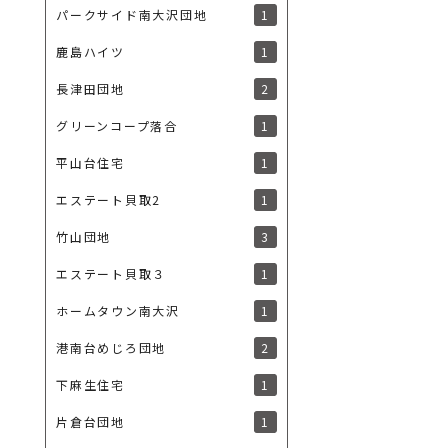
1
パークサイド南大沢団地
1
鹿島ハイツ
2
長津田団地
1
グリーンコープ落合
1
平山台住宅
1
エステート貝取2
3
竹山団地
1
エステート貝取３
1
ホームタウン南大沢
2
港南台めじろ団地
1
下麻生住宅
1
片倉台団地