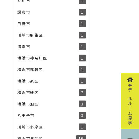
1
立川市
1
調布市
1
日野市
1
川崎市麻生区
1
清瀬市
1
横浜市神奈川区
1
横浜市都筑区
1
横浜市泉区
モデルルーム見学
7
横浜市緑区
3
横浜市旭区
3
八王子市
1
川崎市多摩区
10
横浜市青葉区