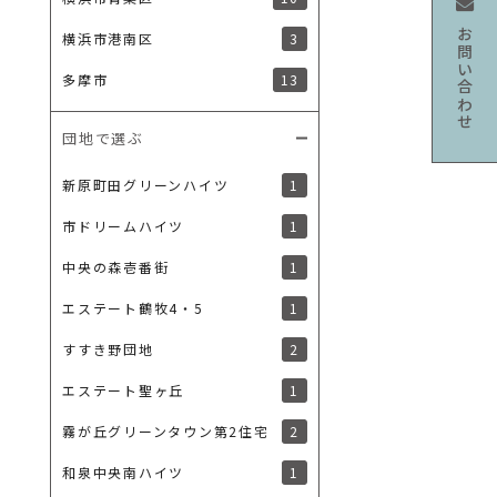
お問い合わせ
3
横浜市港南区
13
多摩市
団地で選ぶ
1
新原町田グリーンハイツ
1
市ドリームハイツ
1
中央の森壱番街
1
エステート鶴牧4・5
2
すすき野団地
1
エステート聖ヶ丘
2
霧が丘グリーンタウン第2住宅
1
和泉中央南ハイツ