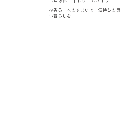
市戸塚区 市ドリームハイツ Ｍ
様邸
杉香る 木のすまいで 気持ちの良
い暮らしを