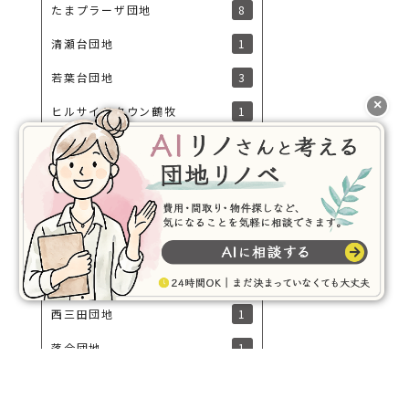
8
たまプラーザ団地
1
清瀬台団地
3
若葉台団地
×
1
ヒルサイドタウン鶴牧
1
グリーンヒル貝取
1
永山ハイツ
1
ホームタウン諏訪
2
豊ヶ丘団地
1
愛宕2丁目住宅
1
西三田団地
1
落合団地
おすすめ情報