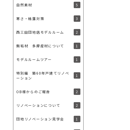
5
自然素材
3
寒さ・結露対策
2
西三田団地店モデルルーム
1
無垢材 多摩産材について
1
モデルルームツアー
特別編 築60年戸建てリノベ
1
ーション
2
OB様からのご報告
2
リノベーションについて
1
団地リノベーション見学会