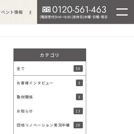
イベント情報
会社情報
よくあるご質問
カテゴリ
50
全て
3
お客様インタビュー
3
取材関係
13
お知らせ
20
団地リノベーション実況中継