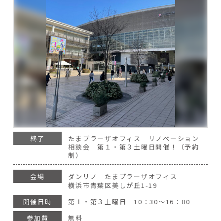
終了
たまプラーザオフィス リノベーション
相談会 第１・第３土曜日開催！（予約
制）
会場
ダンリノ たまプラーザオフィス
横浜市青葉区美しが丘1-19
開催日時
第１・第３土曜日 10：30～16：00
参加費
無料