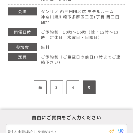
会場
ダンリノ 西三田団地店 モデルルーム
神奈川県川崎市多摩区三田1丁目 西三田
団地
開催日時
ご予約制 10時～16時（除：12時～13
時 定休日：水曜日・日曜日）
参加費
無料
定員
ご予約制（ご希望日の前日17時までご連
絡下さい）
前
3
4
5
自由にご質問をご入力ください