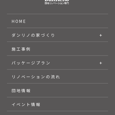
３．開示等の請求等
HOME
お客様等が個人情報の利用目的の通知、個人情報
の開示、訂正、追加若しくは削除を希望される場
合は、希望される方が本人であることを確認の上
ダンリノの家づくり
速やかにこれに対応いたします。
施工事例
４．安全管理
パッケージプラン
個人情報保護に関して適用される法令、規範を遵
守するとともに正確かつ最新の内容に保ち安全管
リノベーションの流れ
理のための必要かつ適切な措置を行います。
団地情報
５．従業員の監督
弊社では、お客様等の個人情報の安全管理が図ら
イベント情報
れるよう従業者に対する必要かつ適切な監督を致