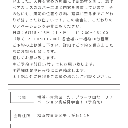
いました。天井を含め外周面には断熱材を施し、窓は
ペアガラスのカバー工法と内窓を設置しています。そ
の他にも、照明の位置や収納、建具に至るまでこだわ
りが詰まったお住まいです。この機会に、こだわりの
リノベーションを是非ご覧ください。
日時：6月15・16日（土・日） 11：00～16：00
（除く12：00～13：00）各会場お一組約30分程度
ご予約の上お越し下さい。詳細はご予約を頂きました
際にお知らせ致します。
宜しくお願い致します。
＊ご予約は前日17時までにお願い致します。
＊詳細はお申込み後にご連絡致します。
＊上記以外に日程をご希望の場合はご相談ください。
横浜市青葉区 たまプラーザ団地 リノ
会場
ベーション完成見学会！（予約制）
横浜市青葉区美しが丘1-19
会場住所