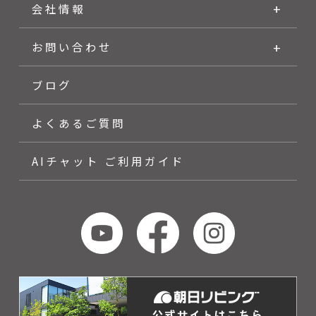
します。また、従業者に対して個人情報の適正な
会社情報
取り扱いの確保のために必要な教育を実施しま
す。
お問い合わせ
６．クッキー（Cookie）の利用
ブログ
当サイトではクッキー（Cookie）を利用しており
よくあるご質問
ます。クッキー（Cookie）を使用する目的はお客
様が当サイトを再訪された際に便利にお使い頂く
ことを目的に使用しており、お客様のプライバシ
AIチャット ご利用ガイド
ーを侵害するものではありません。
７．適用範囲
本プライバシーポリシーは当サイト内にのみ適用
されます。当サイトからリンクの張られている他
のサイトでの個人情報保護についてはリンク先の
プライバシーポリシーによって行われます。