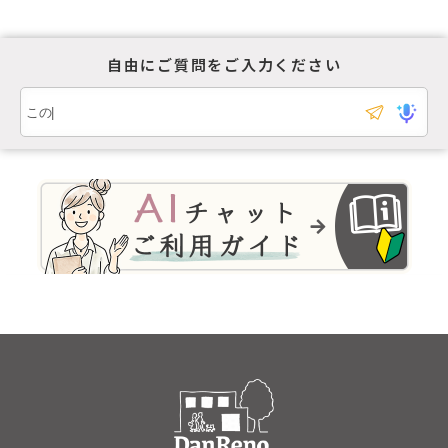
１．個人情報利用目的
自由にご質問をご入力ください
お客様の個人情報は、原則として、当社のサービ
スに関する情報をご提供する目的や当社に対する
ご意見、ご要望に関する今後の改善、及び、問い
合せに関するご回答のために利用致します。
それ
以外の目的で利用する場合は個人情報をご提供い
ただく際に予め目的を明示しておりますのでご確
認下さい。
２．第三者への情報提供
お客様の個人情報は、以下の場合を除き第三者に
開示、提供、譲渡、することは致しません。
1.法
的拘束力がある第三者機関からの開示要求がある
場合
2.協力業者と提携して業務を行う場合（協力
業者にも適切な管理を行います）
3.お客様本人の
同意があった場合