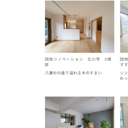
団地リノベーション 立川市 S様
団
邸
す
八溝杉の香り溢れる木のすまい
シ
わ