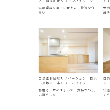
区 新原町田グリーンハイツ K様
す
邸
温熱環境を第一に考えた 快適な住
大
まい
解
自然素材団地リノベーション 横浜
自
市戸塚区 市ドリームハイツ Ｍ
市
様邸
街
杉香る 木のすまいで 気持ちの良
快
い暮らしを
く