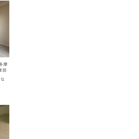
多摩
様邸
適な