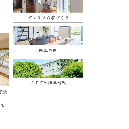
 Ｍ
間
横浜
せる