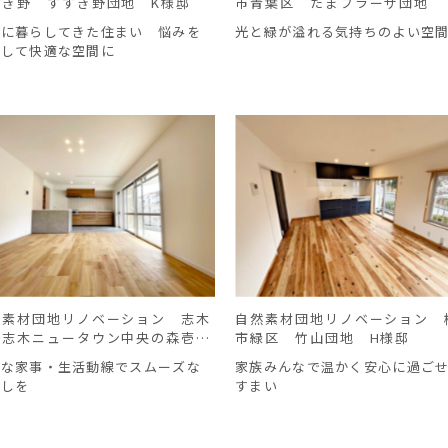
すき野 すすき野団地 K様邸
市青葉区 たまプラーザ団地
様邸
切に暮らしてきた住まい 悩みを
光と緑が溢れる気持ちのよい空
決して快適な空間に
然素材団地リノベーション 志木
自然素材団地リノベーション 
 志木ニュータウン中央の森壱番
市緑区 竹山団地 H様邸
 Ｍ様邸
適な家事・生活動線でスムーズな
家族みんなで温かく安心に過ご
らしを
すまい