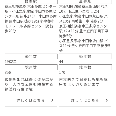
最寄駅
最寄駅
京王相模原線 京王多摩センター
京王相模原線 京王永山駅 バス
駅・小田急多摩線 小田急多摩セ
10分 南瓜生下車 徒歩2分
ンター駅 徒歩17分 小田急多摩
小田急多摩線 小田急永山駅 バ
線 唐木田駅 徒歩19分 多摩都市
ス10分 南瓜生下車 徒歩2分
モノレール 多摩センター駅 徒
京王相模原線 京王多摩センター
歩20分
駅 バス11分 豊ケ丘四丁目下車
徒歩5分
小田急多摩線 小田急永山駅 バ
ス11分 豊ケ丘四丁目下車 徒歩5
分
築年数
築年数
1982年
44
総戸数
総戸数
356
170
玄関を出れば遊歩道が広が
南東向きで日差しも風も気
り 大きな公園も隣接する
持ちよく通りぬけます
緑溢れる住環境
詳しくはこちら
詳しくはこちら