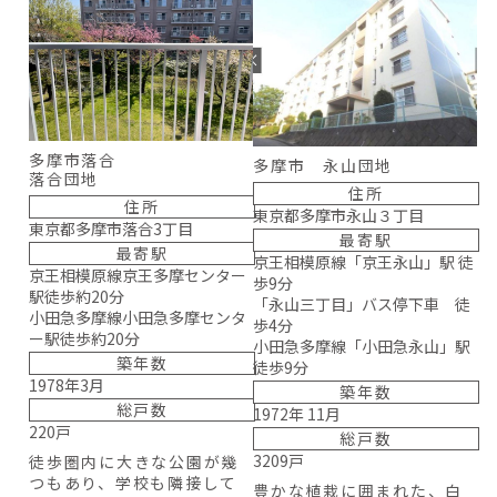
多摩市落合
多摩市 永山団地
落合団地
住所
住所
東京都多摩市永山３丁目
東京都多摩市落合3丁目
最寄駅
最寄駅
京王相模原線「京王永山」駅 徒
京王相模原線京王多摩センター
歩9分
駅徒歩約20分
「永山三丁目」バス停下車 徒
小田急多摩線小田急多摩センタ
歩4分
ー駅徒歩約20分
小田急多摩線「小田急永山」駅
築年数
徒歩9分
1978年3月
築年数
総戸数
1972年 11月
220戸
総戸数
3209戸
徒歩圏内に大きな公園が幾
つもあり、学校も隣接して
豊かな植栽に囲まれた、白