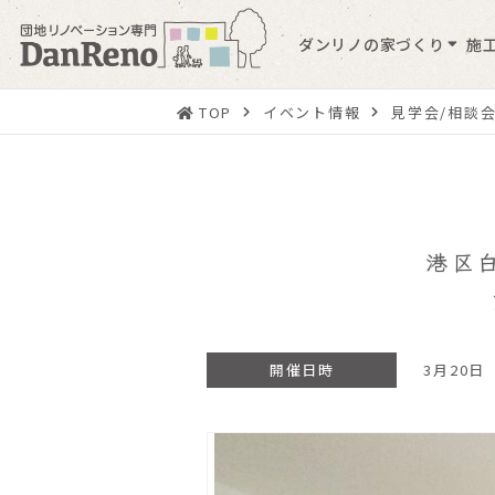
ダンリノの家づくり
施
TOP
イベント情報
見学会/相談
港区
開催日時
3月20