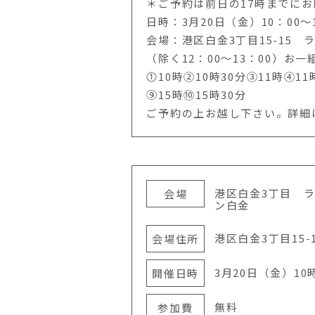
＊ご予約は前日の
17
時までにお
日時：3月20日（金）10：00～1
会場：港区白金3丁目
15-15
ラ
（除く12：00～13：00）お
⓵10時②10時30分③11時④11
⑨15時⑩15時30分
ご予約の上お越し下さい。詳細
港区白金3丁目 
会場
ン白金
港区白金3丁目15-
会場住所
3月20日（金）10
開催日時
無料
参加費